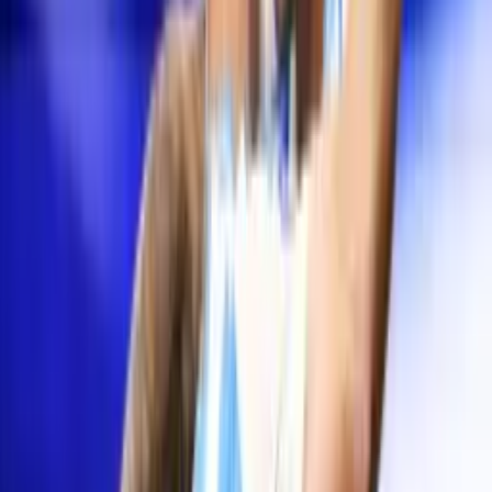
pero 57 en contra. Sin embargo, el gran problema de Tottenham es
su rendimiento en casa: solo 2 victorias en 18 partidos, con 21 goles
a favor y 31 en contra, frente a un Everton bastante competitivo
fuera (7 victorias, 5 empates, 6 derrotas, 21 goles marcados y 22
encajados). Este contraste explica por qué las casas ajustan la cuota
local relativamente alta pese al favoritismo estadístico reciente.
Histórico Directo
El histórico directo en Premier League respalda, no obstante, una
ligera ventaja competitiva de Tottenham, especialmente en Londres.
El listado de enfrentamientos recientes indica:
26-10-2025 en Hill Dickinson Stadium (Premier League
2025): Everton 0-3 Tottenham. Exhibición visitante, con