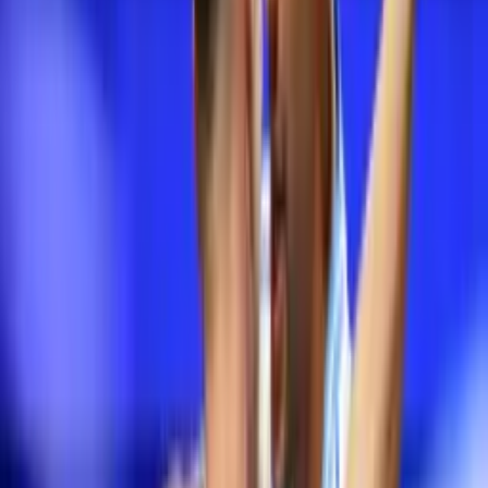
la Premier League 2025
Tottenham recibe a Everton en el Tottenham Hotspur Stadium en la
última jornada de la Premier League 2025, con los locales todavía
cerca de la zona baja (17.º con 38 puntos y diferencia de goles -10)
y los visitantes instalados en media tabla (12.º con 49 puntos,
diferencia -2). El contexto clasificatorio empuja claramente a
Tottenham a ir a por el partido, mientras que Everton llega con algo
menos de presión.
En cuanto a forma reciente, el modelo de predicción valora mucho
mejor el momento de Tottenham: en los últimos cinco partidos
presenta un 53% de rendimiento global, con ataque al 58% y
defensa al 50%, marcando 7 goles (1.4 por partido) y encajando 6
(1.2). Everton, en cambio, llega con un 13% de forma, un ataque
relativamente aceptable (67%) pero una defensa hundida (0%), con
8 goles a favor (1.6) pero 12 en contra (2.4) en sus últimos cinco
encuentros. Es decir, Everton está siendo productivo arriba pero
muy frágil atrás, algo que suele penalizar mucho a domicilio.
Si ampliamos la vista a la liga completa (37 jornadas, datos de
standings), Everton ha sido globalmente más sólido: 13 victorias, 10
empates y 14 derrotas, 47 goles a favor y 49 en contra. Tottenham
firma 9 victorias, 11 empates y 17 derrotas, también 47 goles a favor