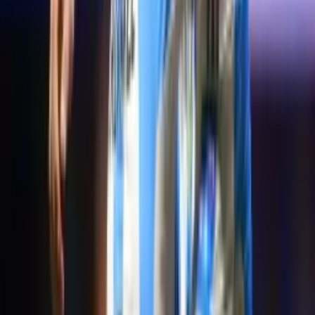
Todos estos partidos corresponden exclusivamente a la Premier
League, sin mezclas de copas, y muestran que en Londres
Tottenham suele encontrar el camino al gol ante Everton, mientras
que en Liverpool los duelos tienden a ser más equilibrados y
abiertos.
El modelo de predicción oficial otorga un 45% de probabilidad a la
victoria de Tottenham, 45% al empate y solo 10% al triunfo de
Everton, recomendando explícitamente “Double chance : Tottenham
or draw”. En la comparación global, Tottenham aparece mejor en
forma (80% vs 20%) y defensa (67% vs 33%), mientras que Everton
solo supera ligeramente en índice ofensivo (53% vs 47%).
Las cuotas de los principales operadores sitúan al triunfo local entre
1.83 y 1.98, al empate alrededor de 3.50–3.90 y a la victoria de
Everton también en torno a 3.60–4.10. Traducido a probabilidades
implícitas, el mercado coincide en un claro favoritismo de
Tottenham, pero con margen suficiente para que el empate sea un
desenlace muy realista.
Pronóstico para apostar, alineado con el consejo del modelo y las
cuotas: la opción de mayor valor y menor riesgo relativo es el doble
oportunidad Tottenham o empate, que debería pagarse baja pero
encaja con el 90% de probabilidad combinada que marca la
predicción (45% local + 45% empate). Para quien busque algo más