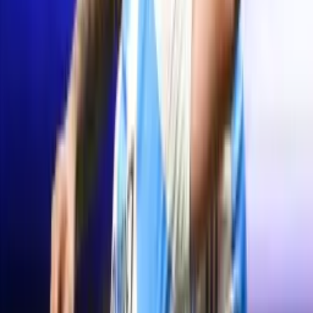
Tottenham dominando y dejando la portería a cero.
19-01-2025 en Goodison Park (Premier League 2024):
Everton 3-2 Tottenham. Partido muy abierto donde Everton
aprovechó su fortaleza en casa.
24-08-2024 en Tottenham Hotspur Stadium (Premier League
2024): Tottenham 4-0 Everton. Superioridad clara del
conjunto londinense, muy efectivo en ataque.
03-02-2024 en Goodison Park (Premier League 2023):
Everton 2-2 Tottenham. Duelo equilibrado y de muchos
espacios.
23-12-2023 en Tottenham Hotspur Stadium (Premier League
2023): Tottenham 2-1 Everton. Partido más cerrado, pero
nuevamente con Tottenham imponiéndose en su estadio.
03-04-2023 en Goodison Park (Premier League 2022):
Everton 1-1 Tottenham. Reparto de puntos con alternativas.
15-10-2022 en Tottenham Hotspur Stadium (Premier League
2022): Tottenham 2-0 Everton. Control local y solidez
defensiva.
07-03-2022 en Tottenham Hotspur Stadium (Premier League
2021): Tottenham 5-0 Everton. Goleada contundente.
07-11-2021 en Goodison Park (Premier League 2021):
Everton 0-0 Tottenham. Encuentro muy táctico y cerrado.
16-04-2021 en Goodison Park (Premier League 2020):
Everton 2-2 Tottenham. Otro empate de alta anotación.