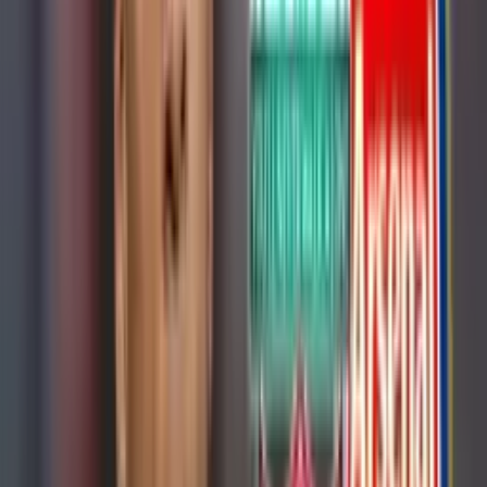
Goals Against:
4 vs 6
Clean Sheets:
Spokane Velocity 1; Boise 0
La clasificación del Grupo 1 refleja dos trayectorias bien
diferenciadas. Spokane Velocity es tercero con 3 puntos tras dos
partidos (1 victoria y 1 derrota), con un diferencial de -3, fruto de 1
gol a favor y 4 en contra. Su fortaleza se ha visto únicamente en
casa, donde ha ganado 1-0, mientras que a domicilio encajó un
contundente 4-0.
Boise, segundo con 5 puntos, presenta un arranque mucho más
convincente: 1 victoria y 1 empate, 9 goles a favor y 6 en contra. En
casa ha ganado 4-3 y fuera se ha impuesto 2-1, lo que subraya su
capacidad ofensiva en cualquier escenario. Aunque defensivamente
concede, su volumen de goles le permite sostener resultados
positivos y llegar a este duelo con una ligera ventaja tanto en puntos
como en sensaciones.
Spokane Velocity vs Boise Key Matchups
Spokane Velocity colectivo vs Boise colectivo
No hay registros individuales de máximos goleadores o asistentes
para esta USL League One Cup, por lo que el análisis debe
centrarse en el rendimiento colectivo. Spokane Velocity ha marcado