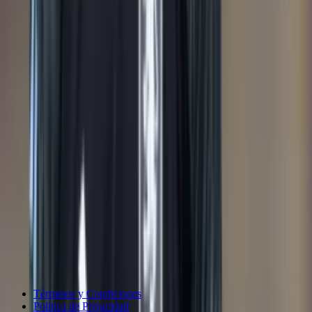
Noticias diarias
Atlético busca fichar a Cristian Romero del
Tottenham
Noticias diarias
Aston Villa responde a la oferta del Arsenal por
Ezri Konsa
Noticias diarias
Términos y Condiciones
Política de Privacidad