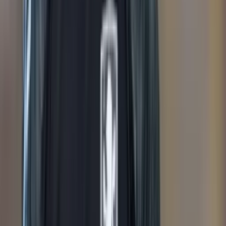
USL League One Cup
Detroit City y Louisville City empatan 0-0 en la
USL League One Cup 2026
USL League One Cup
Lexington vs Indy Eleven: Duelo Clave en la
USL League One Cup
USL League One Cup
Detroit City vs Louisville City: Duelo Clave en
la USL League One Cup
USL League One Cup
Artículos más recientes
Messi desmiente rumores sobre Thiago: se
queda en Miami