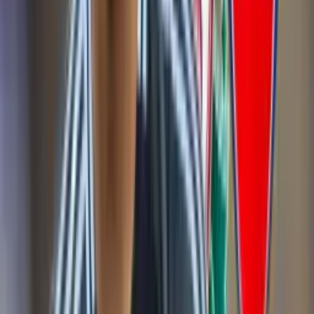
None reported.
Boise:
None reported.
Betting Tips: Spokane Velocity vs Boise
A falta de cuotas publicadas para el mercado previo, los consejos se
basan exclusivamente en tendencias de rendimiento y probabilidades
estimadas.
Result Tip:
Victoria de Boise. Los porcentajes de
probabilidad otorgan a Boise un 45% de opciones de ganar
frente al 10% de Spokane y un 45% para el empate. Boise
llega con forma “WW” en la USL League One Cup, invicto y
con racha de dos triunfos, mientras que Spokane presenta
“WL” y un diferencial de goles claramente negativo.
Goals Tip:
Menos de 3,5 goles totales. Aunque Boise tiene
un promedio alto de goles a favor (3 por partido), Spokane
solo ha marcado 1 tanto en 2 encuentros y en casa ganó 1-0.
Además, el único cara a cara reciente terminó 1-1. La
combinación de un local con poca producción ofensiva y un
visitante que puede gestionar ventajas sugiere un marcador