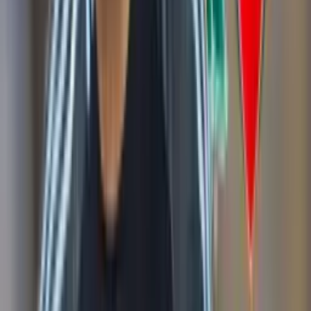
moderado.
Value Tip:
Boise gana y menos de 4,5 goles en el partido.
Spokane ha encajado 4 goles en 2 partidos, pero en casa se
mostró sólido (portería a cero), mientras que Boise no ha
dejado su arco imbatido pero siempre ha encontrado el gol. El
escenario de un triunfo visitante en un encuentro sin goleada
extrema ofrece un ángulo de valor apoyado en las tendencias
de ambos: Boise siempre marca, Spokane rara vez anota más
de un gol.
How to Watch Spokane Velocity vs Boise
La cobertura televisiva varía según la región. Guía general:
Spain:
Movistar LaLiga
UK:
Premier Sports
Australia:
beIN Sports
India:
FanCode
MENA:
beIN Sports
South America:
ESPN / Disney+
Africa:
SuperSport
Las cuotas y mercados pueden variar y están sujetas a cambios en
cualquier momento. Juegue con responsabilidad.