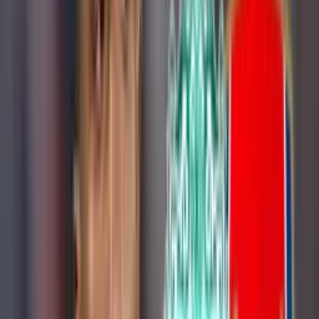
Spokane Velocity vs Boise Key Stats
Spokane Velocity suma 3 puntos en el Grupo 1 de la USL
League One Cup, con 1 victoria y 1 derrota, 1 gol a favor y 4
en contra en 2 partidos.
El último enfrentamiento directo registrado, el 5 de abril de
2026 en la USL League One, terminó con empate 1-1 entre
Boise (local) y Spokane Velocity.
En esta USL League One Cup, Spokane Velocity promedia
0,5 goles a favor y 2 goles en contra por partido, mientras que
Boise promedia 3 goles a favor y 2 en contra.
Spokane Velocity vs Boise — Tale of the Tape
Position:
3 vs 2
Points:
3 vs 5
Goals For:
1 vs 9