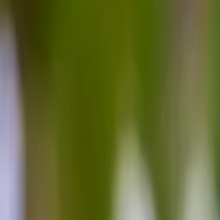
Por el contrario, el Betis se ha mostrado competitivo a domicilio: en 9 
bastante estable como para castigar a un rival con problemas estructur
clara en eficacia y consistencia.
Resultado Predicho
Con base en el análisis de la tabla, la producción ofensiva y la estabi
Comparte este artículo: