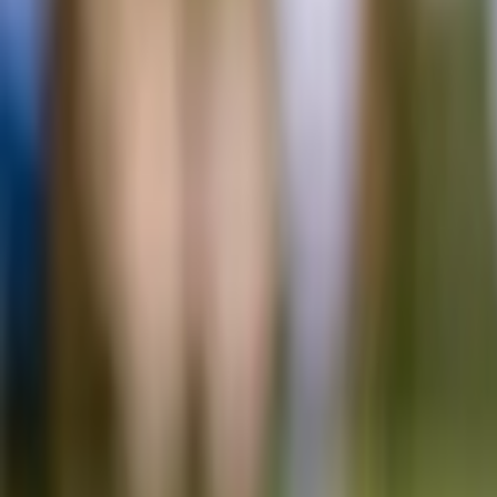
Artículos más recientes
Brighton pierde a Baleba en un momento crítico
Noticias diarias
Norgaard se une a Everton: clave para el nuevo
Noticias diarias
Jamie O’Hara sufre intoxicación por tostada de 
Noticias diarias