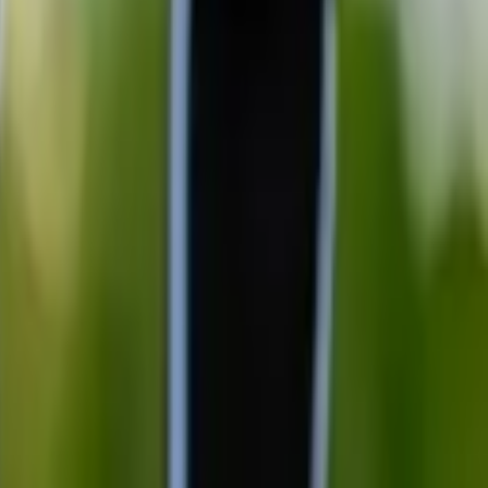
 ambos equipos en situaciones opuestas en la tabla de posiciones, la
partidos, mientras que Real Betis se sitúa en la sexta posición con 28
rtidos cerrados en resultados positivos, mientras que Betis ha
ón ofensiva muy baja (2 goles anotados) y 10 goles encajados. Este