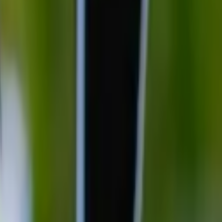
r y 13 en contra. No es un perfil arrollador fuera de casa, pero sí lo
s está en +6, mientras Oviedo arrastra un -19, señal de una brecha
o con un resultado de 2-0.