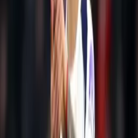
apunta a un partido abierto pero controlable para los de casa.
Olympiakos, por su parte, tiene 3 victorias, 2 empates y 4 derrotas,
con un ataque más discreto (1.1 goles de media) y una defensa
claramente más frágil, sobre todo fuera: 2.3 goles encajados por
encuentro a domicilio (9 en 4 partidos).
Comparación Reciente
El cara a cara reciente está equilibrado (una victoria por lado), pero
con un dato clave: Leverkusen viene de imponerse 0-2 en Grecia,
reforzando la tendencia de superioridad actual reflejada en la
Poisson Distribution (56% vs 44%). Las bajas en Leverkusen (N.
Tella, y E. Palacios como dudoso) no afectan a ningún goleador o
asistente clave según los datos disponibles, mientras que las
ausencias de Olympiakos (K. Angelakis, Rodinei, R. Vezo, Y.