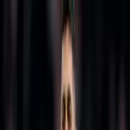
Ligas
Ligas
Enviar