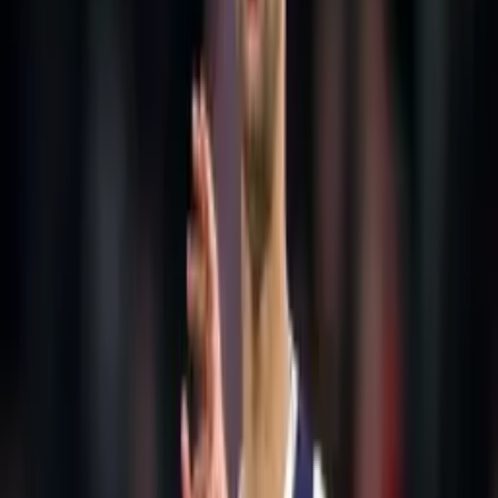
Olympiakos en Champions League
El duelo en el BayArena entre Bayer Leverkusen y Olympiakos
Piraeus, correspondiente a los play-offs de la UEFA Champions
League el 24 de febrero de 2026, llega con ligera ventaja global para
los alemanes tras el 0-2 logrado en Piraeus hace seis días. Ambos
están en zona de promoción en la tabla general (Leverkusen 16º con
12 puntos, Olympiakos 18º con 11), pero las casas de apuestas
marcan con claridad al conjunto local como favorito al triunfo.
El modelo oficial de predicción se inclina por un escenario de “Win
or draw” para Bayer Leverkusen y aconseja explícitamente “Double
chance : Bayer Leverkusen or draw”, con un reparto de
probabilidades muy claro: 45% para victoria local, 45% para empate
y solo 10% para triunfo visitante. La comparación global también
favorece a los alemanes (total 54.3% vs 45.7%), con mejor defensa
(64% vs 36%) y ligera superioridad en forma y ataque.
Estadísticas de la Competición
En la competición, Leverkusen presenta 4 victorias, 3 empates y
solo 2 derrotas, con 15 goles a favor (1.7 por partido) y 14 en contra
(1.6). En casa marca 2.0 goles de media, aunque encaja 2.5, lo que