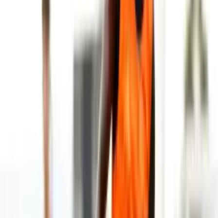
encajado 1 gol antes de este choque.
Loudoun United, en cambio, presentaba un once más híbrido, con la
doble misión de contener y morder en transición. En la zaga, S.
Mazzaferro (5), J. Erlandson (24) y A. Essengue (51) debían
corregir una estadística preocupante: en total, el equipo encajaba 1.7
goles por partido, y en sus viajes esa media se disparaba a 3.0. Por
delante, la presencia de B. Akinyode (21) y J. Murphy (8) en la sala
de máquinas estaba llamada a equilibrar el bloque, con J. Panayotou
(16) como nexo hacia el frente ofensivo, donde T. Ulfarsson (17) y
R. Aman (19) debían castigar cualquier desajuste local.
La ausencia de un listado de lesionados o sancionados en los datos
oficiales daba a entender que ambos técnicos tenían margen casi
completo para elegir. Sin embargo, las estadísticas disciplinarias
previas ya dibujaban un matiz importante en el guion emocional del
partido. Heading into this game, Greenville concentraba el 75.00%
de sus tarjetas amarillas totales en el tramo 76-90’, un síntoma de un
equipo que sufre en el cierre, ya sea por cansancio o por necesidad
de cortar contras. Loudoun, en cambio, distribuía sus amarillas de
forma más escalonada, pero con un pico del 37.50% entre el 46-60’,
justo tras el descanso, cuando los partidos suelen romperse.
Ese cruce de tendencias era clave en la lectura previa: un Greenville
que tendía a volverse más agresivo y al límite en los minutos finales,