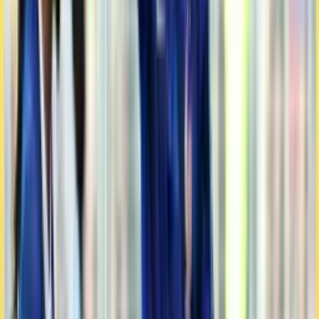
16 agosto 2025:
Pittsburgh Riverhounds 1-2 Charleston
Battery (USL Championship)
12 abril 2025:
Charleston Battery 2-1 Pittsburgh
Riverhounds (USL Championship)
2 noviembre 2024:
Charleston Battery 1-0 Pittsburgh
Riverhounds (USL Championship)
12 octubre 2024:
Pittsburgh Riverhounds 2-0 Charleston
Battery (USL Championship)
Charleston Battery vs Pittsburgh Riverhounds
Prediction
Las tendencias recientes apuntan a un Charleston Battery favorito,
pero con un margen más estrecho de lo que sugiere su liderato. El
pronóstico porcentual otorga un 45% de opciones a la victoria local,
45% al empate y solo un 10% al triunfo visitante, lo que refuerza la
idea de un escenario de “Win or draw” para Charleston. Su forma en
la USL League One Cup (WW), el registro defensivo (0,5 goles
encajados por partido) y el dominio en los duelos directos recientes
en casa inclinan la balanza.
Pittsburgh Riverhounds, sin embargo, llega con un ataque
competitivo (2,0 goles por encuentro) y la capacidad de hacer daño
a balón parado o en acciones aisladas. La combinación de un