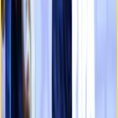
Podría interesarte
USL League One Cup: Lexington vs Indy
Eleven en Tanda de Penaltis
USL League One Cup
Detroit City y Louisville City empatan 0-0 en la
USL League One Cup 2026
USL League One Cup
Lexington vs Indy Eleven: Duelo Clave en la
USL League One Cup
USL League One Cup
Detroit City vs Louisville City: Duelo Clave en
la USL League One Cup