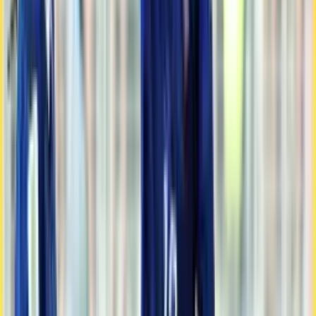
Charleston que genera y concede poco, y un Pittsburgh que no se ha
quedado sin marcar en esta competición, sugiere un partido cerrado,
con pocos goles y decidido por detalles en las áreas.
Predicted Score: Charleston Battery 1-0 Pittsburgh
Riverhounds
Charleston Battery League Form
WW
Pittsburgh Riverhounds League Form
LW
Charleston Battery Possible Starting Lineup
J. Berner; J. Akpunonu, G. Smith, S. Suber; N. Houssou, J. Kelly,
L. Kissiedou, E. Ycaza; Miguel Berry, L. Blackstock, M. Foster.
Charleston Battery dispone de una plantilla equilibrada con varias
opciones de calidad en todas las líneas. En portería, J. Berner aporta
experiencia, mientras que la defensa puede apoyarse en perfiles
como J. Akpunonu, G. Smith y S. Suber para sostener el bloque