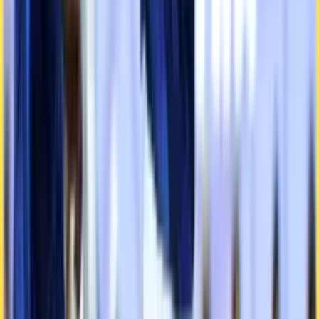
USL League One Cup
Artículos más recientes
West Ham se prepara para una noche
incómoda en el London Stadium
Noticias diarias
El colapso del calendario alineado en el fútbol
irlandés
Noticias diarias
Liverpool busca cerrar el fichaje de Bradley
Barcola por 128 millones
Noticias diarias