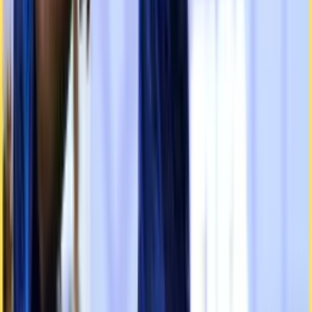
UK:
Premier Sports
Australia:
beIN Sports
India:
FanCode
MENA:
beIN Sports
South America:
ESPN / Disney+
Africa:
SuperSport
Las cuotas pueden variar en cualquier momento. Juegue con
responsabilidad.
Comparte este artículo: