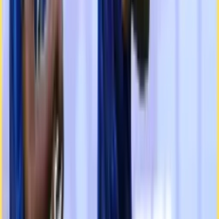
El 45% de probabilidad de victoria local y 45% de empate,
frente al 10% de triunfo visitante, respalda un enfoque
conservador a favor del líder del grupo, que además llega con
pleno de victorias y mejor diferencia de goles.
Goals Tip:
Menos de 3,5 goles totales. Charleston promedia
3,0 goles a favor y 0,5 en contra, mientras que Pittsburgh se
mueve en 2,0 a favor y 1,0 en contra. Pese a esos números,
varios duelos directos recientes se han resuelto con
marcadores ajustados (2-1, 1-0), lo que sugiere un choque
competitivo pero sin goleada.
Value Tip:
Victoria de Charleston Battery por un gol de
diferencia. El historial reciente en Patriots Point y Patriots
Point Soccer Complex (2-1, 1-0) y el equilibrio de porcentajes
(66,4% global a favor de Charleston en la comparación)
apuntan a un triunfo local corto como escenario de valor para
apuestas de hándicap o margen de victoria.
How to Watch Charleston Battery vs Pittsburgh
Riverhounds
La cobertura televisiva y por streaming puede variar según el país.
Guía general orientativa:
Spain:
Movistar LaLiga