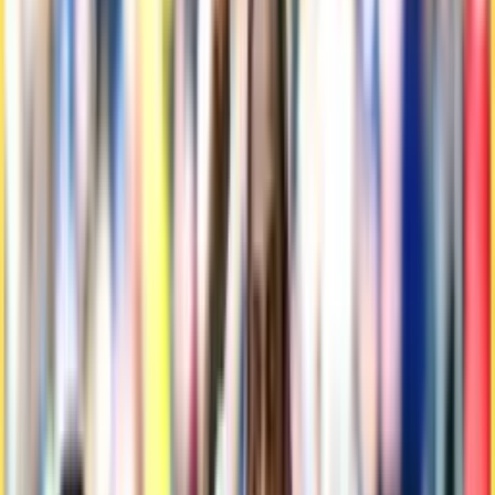
Riverhounds: Predicción y Análisis
Charleston Battery y Pittsburgh Riverhounds se vuelven a ver las
caras en el Patriots Point Soccer Complex en un duelo de la USL
League One Cup que puede resultar decisivo en el Grupo 6. El
conjunto local llega lanzado en esta fase de grupos y quiere certificar
cuanto antes su presencia en los playoffs, mientras que los
Riverhounds necesitan puntuar para no quedar descolgados.
En la clasificación del Grupo 6, Charleston Battery lidera con
autoridad: 6 puntos, pleno de victorias en 2 partidos, 6 goles a favor
y solo 1 en contra, lo que les sitúa en el puesto 1 con la etiqueta de
“Playoffs”. Pittsburgh Riverhounds, por su parte, figura en la 3.ª
posición con 4 puntos, 6 goles a favor y 5 encajados, y un balance
más irregular. El contexto competitivo y el historial reciente entre
ambos convierten este choque en una cita muy atractiva para
quienes buscan pronósticos Charleston Battery vs Pittsburgh
Riverhounds y apuestas en la USL League One Cup.
Las estadísticas recientes entre ambos clubes en competiciones
oficiales, especialmente en la USL Championship, refuerzan la
narrativa de un Charleston muy sólido en casa frente a un Pittsburgh
que alterna grandes actuaciones con tropiezos. Para los aficionados
que buscan una previa detallada, análisis de cuotas y pronóstico del