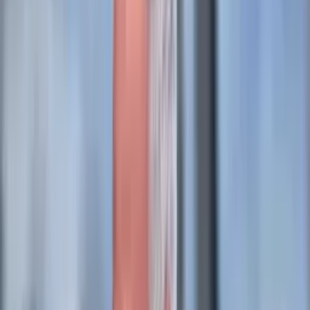
Lineups, Betting Tips
Brazil y Norway se enfrentan el 5 de julio de 2026 en el MetLife
Stadium en un cruce de Round of 16 del World Cup que promete
ser uno de los duelos más atractivos de la fase eliminatoria. El
equipo sudamericano llega como primero del Group C tras una fase
de grupos muy sólida, mientras que el conjunto nórdico se ha
ganado su billete como segundo del Group I gracias a su potencia
ofensiva.
Para Brazil, el objetivo es claro: confirmar su condición de candidata
al título y hacer valer su equilibrio entre pegada y solidez defensiva.
Norway, impulsada por el momento de forma de Erling Haaland y la
creatividad de Martin Ødegaard, busca dar la gran sorpresa del
torneo y firmar una de las mayores campanadas del World Cup
2026.
Las estadísticas previas hablan de un choque de estilos: Brazil ha
sido uno de los equipos más compactos del torneo, mientras que
Norway destaca por su capacidad para anotar, pero también por
ciertas grietas atrás. Este contexto hace del pronóstico Brazil vs
Norway uno de los más analizados por aficionados y apostantes de
cara a estos octavos de final.