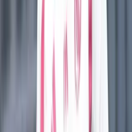
Comparte este artículo:
Podría interesarte
Final del World Cup 2026: Spain vence a
Argentina 1-0
Copa Mundial
Final de Tercer Lugar: France vs England en