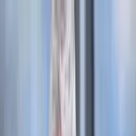
Ligas
Ligas
Enviar