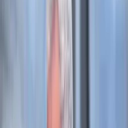
Inicio
Noticias
Brazil vs Norway Prediction: Key Stats, Lineups, Betting
Tips
Copa Mundial
por
Sergio Valdés
Brazil vs Norway Prediction: Key Stats,