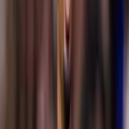
Liverpool, bajo Arne Slot, llega con un libreto táctico similar en el
dibujo —4-2-3-1 como formación más repetida, utilizada en 33 de
sus 37 partidos—, pero con matices: más volumen ofensivo (1.7
goles totales por partido, con 33 en casa y 29 fuera) y un riesgo
defensivo mayor, sobre todo lejos de Anfield. On their travels, ha
jugado 19 veces, con 7 victorias, 3 empates y 9 derrotas, recibiendo
33 goles y marcando 29; eso significa 1.5 goles a favor y 1.7 en
contra de media fuera de casa. En un escenario tan agresivo como
Villa Park, esa fragilidad visitante terminó pasando factura.
El once inicial de Emery fue reconocible: E. Martinez bajo palos;
línea de cuatro con M. Cash, E. Konsa, P. Torres y L. Digne; doble
pivote con V. Lindelof y Y. Tielemans; por delante, una línea de tres
muy móvil con J. McGinn, M. Rogers y E. Buendia, y O. Watkins