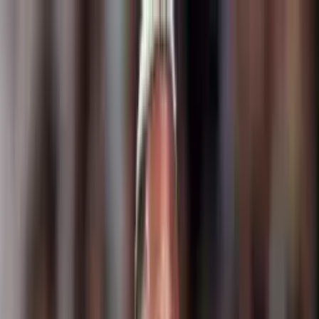
Ligas
Ligas
Enviar