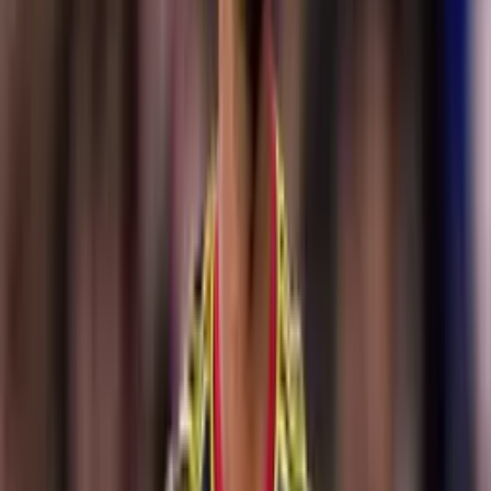
como referencia. Un 4-2-3-1 que, más que posicional, funcionó
como una máquina de oleadas, aprovechando el empuje de un
equipo que, en total, ya suma 9 porterías a cero pero que no
renuncia al intercambio de golpes.
Slot respondió con su propio 4-2-3-1: G. Mamardashvili en portería;
defensa de cuatro con J. Gomez, I. Konate, V. van Dijk y M.
Kerkez; doble pivote técnico con R. Gravenberch y A. Mac Allister;
línea de tres creativa con C. Jones, D. Szoboszlai y R. Ngumoha, y
C. Gakpo como punta. Un once pensado para mandar con balón,
apoyado en la circulación de Szoboszlai y Mac Allister, pero
expuesto a la transición rival, justo donde el Villa es más dañino.
II. Vacíos y ausencias: el peso de la enfermería
Las bajas condicionaron el relato. Aston Villa afrontó el choque sin
Alysson, H. Elliott, B. Kamara y A. Onana, todos catalogados como
“Missing Fixture”. La ausencia de Kamara, especialista defensivo en
la base del mediocampo, obligó a Emery a confiar en un V. Lindelof
reconvertido en ancla y en el criterio de Y. Tielemans para la salida.
El resultado fue un doble pivote menos destructivo, pero con mejor
primer pase, ideal para lanzar a M. Rogers entre líneas.
En Liverpool, la lista de ausencias fue aún más larga: Alisson, S.
Bajcetic, C. Bradley, H. Ekitike, W. Endo y G. Leoni. Sin su