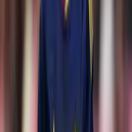
tendencia se confirmó; Watkins atacó constantemente la espalda de
I. Konate y V. van Dijk, alimentado por los envíos de M. Rogers y
los centros de L. Digne.
Rogers, precisamente, fue el verdadero “engine” del Villa. Con 10
goles y 6 asistencias totales, 47 pases clave y 118 regates intentados
(42 exitosos), su rol como mediapunta/volante izquierdo fue el nexo
entre la salida de Tielemans y la finalización de Watkins. Su
capacidad para ganar duelos (158 de 441) y para recibir faltas (49) le
permitió fijar a R. Gravenberch y arrastrar a Mac Allister fuera de
zona, abriendo autopistas interiores.
En Liverpool, el “Engine Room” tuvo dos caras. D. Szoboszlai,
máximo asistente del equipo con 7 pases de gol y 6 tantos, funcionó
como director de orquesta: 2125 pases totales, 74 claves y una
precisión del 87%. Pero su temporada también lleva una cicatriz: ha
fallado un penalti y suma 8 amarillas y 1 roja. Esa agresividad
competitiva se tradujo en un mediocampo que por momentos perdió
la calma ante la presión del Villa. A su lado, A. Mac Allister intentó
dar pausa, pero la ausencia de un pivote puro como Endo dejó al
doble pivote demasiado expuesto a las conducciones de Rogers.
Más arriba, C. Gakpo actuó como falso nueve, apoyado por la
amenaza latente de M. Salah desde el banquillo, un jugador con 7
goles y 6 asistencias totales que, además, ha convertido el único